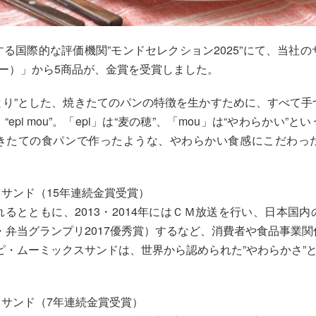
る国際的な評価機関”モンドセレクション2025”にて、当社
・ムー）」から5商品が、金賞を受賞しました。
っとり”とした、焼きたてのパンの特徴を生かすために、すべて
epi mou”。「epi」は“麦の穂”、「mou」は“やわらかい”
きたての食パンで作ったような、やわらかい食感にこだわっ
スサンド（15年連続金賞受賞）
るとともに、2013・2014年にはＣＭ放送を行い、日本国
・弁当グランプリ2017優秀賞）するなど、消費者や食品事業
ピ・ムーミックスサンドは、世界から認められた”やわらかさ”と
スサンド（7年連続金賞受賞）