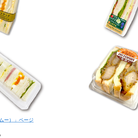
ピ・ムー）」ページ
る