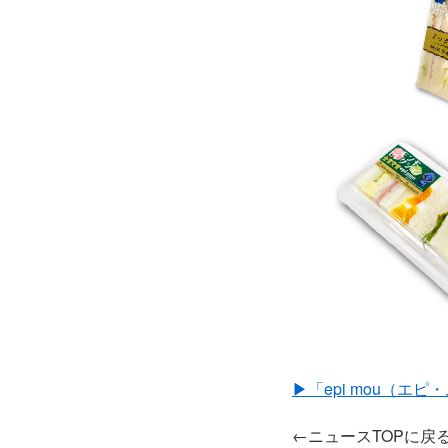
▶「epi mou（エ
←ニュースTOPに戻