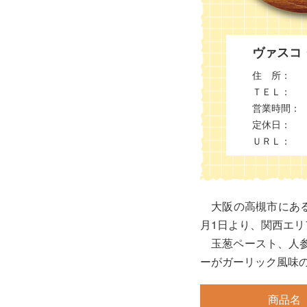
ヴァスコ
住 所：
ＴＥＬ：
営業時間：
定休日：
ＵＲＬ：
大阪の高槻市にある
月1日より、関西エ
玉葱ペースト、人
ーがガーリック風味
商品名