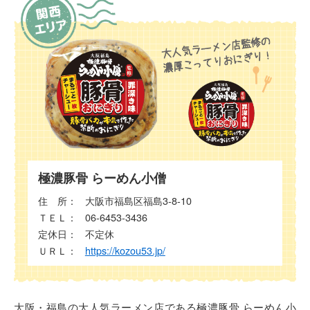
極濃豚骨 らーめん小僧
住 所：
大阪市福島区福島3-8-10
ＴＥＬ：
06-6453-3436
定休日：
不定休
ＵＲＬ：
https://kozou53.jp/
大阪・福島の大人気ラーメン店である極濃豚骨 らーめん小